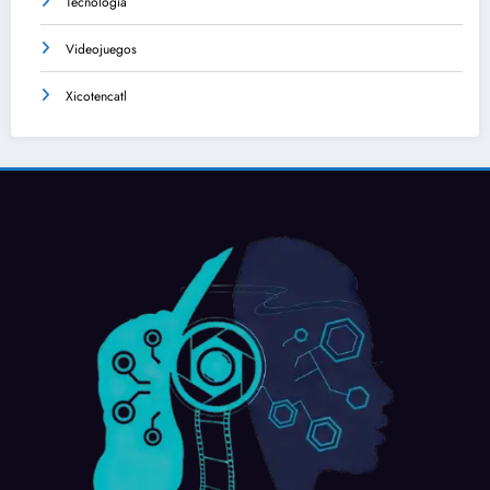
Tecnologia
Videojuegos
Xicotencatl